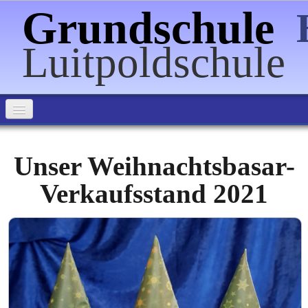
Grundschule
Luitpoldschule
Home
Unser Weihnachtsbasar-
Über uns
Verkaufsstand 2021
Informationen
Förderverein
Veranstaltungen
Schulpartnerschaften
Bilder
▼