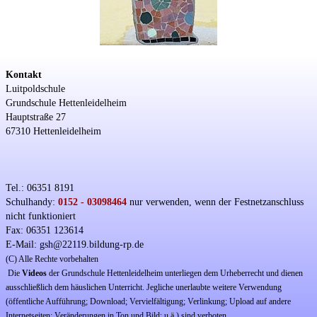
Kontakt
Luitpoldschule
Grundschule Hettenleidelheim
Hauptstraße 27
67310 Hettenleidelheim
Tel.: 06351 8191
Schulhandy:
0152 - 03098464
nur verwenden, wenn der Festnetzanschluss
nicht funktioniert
Fax: 06351 123614
E-Mail: gsh@22119.bildung-rp.de
(C) Alle Rechte vorbehalten
Die
Videos
der Grundschule Hettenleidelheim unterliegen dem Urheberrecht und dienen
ausschließlich dem häuslichen Unterricht. Jegliche unerlaubte weitere Verwendung
(öffentliche Aufführung; Download; Vervielfältigung; Verlinkung; Upload auf andere
Internetseiten; Veränderungen in Ton und Bild; u.ä.) sind verboten.