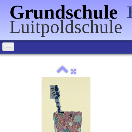
Grundschule
Luitpoldschule
Home
Über uns
Informationen
Förderverein
Veranstaltungen
Schulpartnerschaften
Bilder
▼