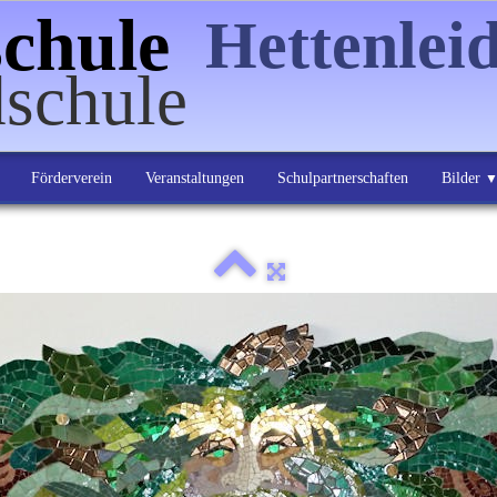
chule
Hettenlei
dschule
Förderverein
Veranstaltungen
Schulpartnerschaften
Bilder