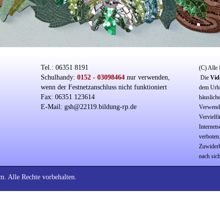
Tel.: 06351 8191
(C) Alle
Schulhandy:
0152 - 03098464
nur verwenden,
Die
Vid
wenn der Festnetzanschluss nicht funktioniert
dem Urhe
Fax: 06351 123614
häusliche
E-Mail: gsh@22119.bildung-rp.de
Verwendu
Vervielf
Internets
verboten
Zuwiderh
nach sich
m. Alle Rechte vorbehalten.