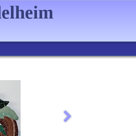
delheim
▼