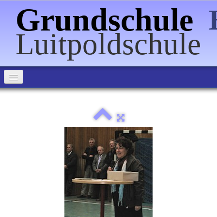
Grundschule
Luitpoldschule
Home
Über uns
Informationen
Förderverein
Veranstaltungen
Schulpartnerschaften
Bilder
▼