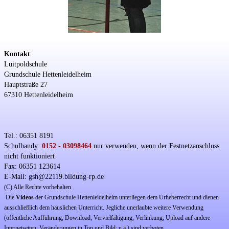
Kontakt
Luitpoldschule
Grundschule Hettenleidelheim
Hauptstraße 27
67310 Hettenleidelheim
Tel.: 06351 8191
Schulhandy:
0152 - 03098464
nur verwenden, wenn der Festnetzanschluss
nicht funktioniert
Fax: 06351 123614
E-Mail: gsh@22119.bildung-rp.de
(C) Alle Rechte vorbehalten
Die
Videos
der Grundschule Hettenleidelheim unterliegen dem Urheberrecht und dienen
ausschließlich dem häuslichen Unterricht. Jegliche unerlaubte weitere Verwendung
(öffentliche Aufführung; Download; Vervielfältigung; Verlinkung; Upload auf andere
Internetseiten; Veränderungen in Ton und Bild; u.ä.) sind verboten.